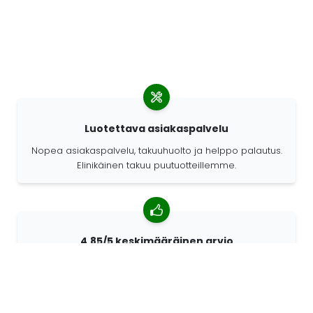
Luotettava asiakaspalvelu
Nopea asiakaspalvelu, takuuhuolto ja helppo palautus.
Elinikäinen takuu puutuotteillemme.
4,85/5 keskimääräinen arvio
Yli 7400 arvostelua asiakkailta ympäri maailmaa.
Asiakkaistamme 98% suosittelee meitä.