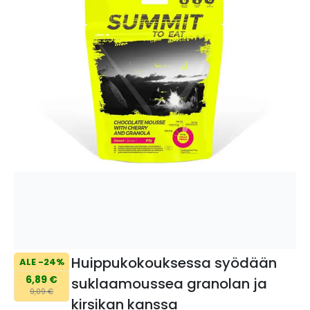
Huippukokouksessa syödään
ALE -24%
6,89 €
suklaamoussea granolan ja
9,09 €
kirsikan kanssa