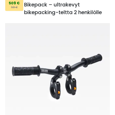
509 €
Bikepack – ultrakevyt
561 €
bikepacking-teltta 2 henkilölle