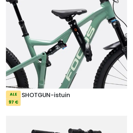
SHOTGUN-istuin
ALE
97 €