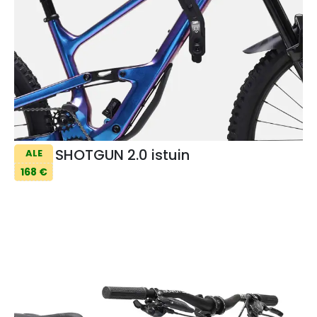
SHOTGUN 2.0 istuin
ALE
168 €