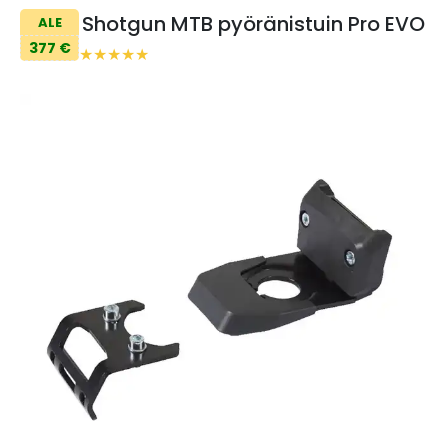
Shotgun MTB pyöränistuin Pro EVO
ALE
377 €