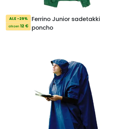
Ferrino Junior sadetakki
ALE -29%
12 €
poncho
alkaen