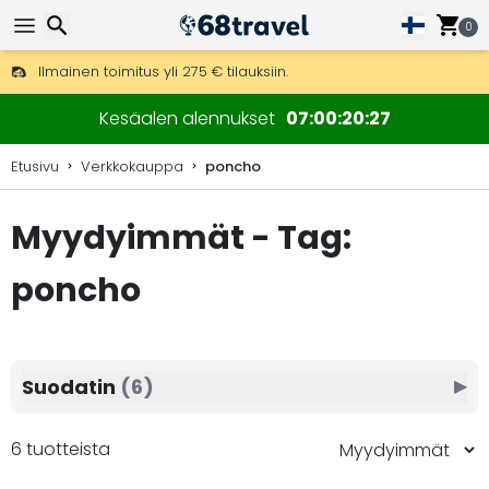
0
Ilmainen toimitus yli 275 € tilauksiin.
Mahdollisuus lähettää DHL Express -lähetyksenä (toimitus 24 tunni
Etsi
30 päivää palautukseen, 90 päivää puukarttoihin ja koristeisiin.
Kesäalen alennukset
07
00
20
27
Etusivu
Verkkokauppa
poncho
Myydyimmät - Tag:
Etsi
poncho
Suodatin
(6)
▶
6 tuotteista