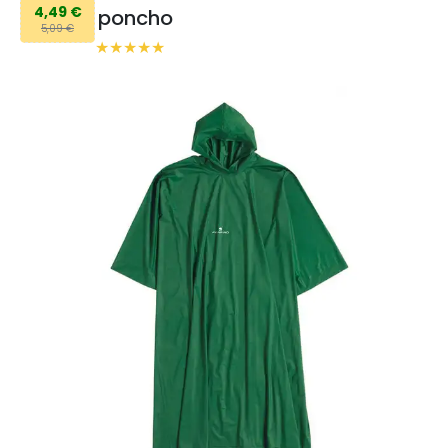
4,49 €
poncho
5,09 €