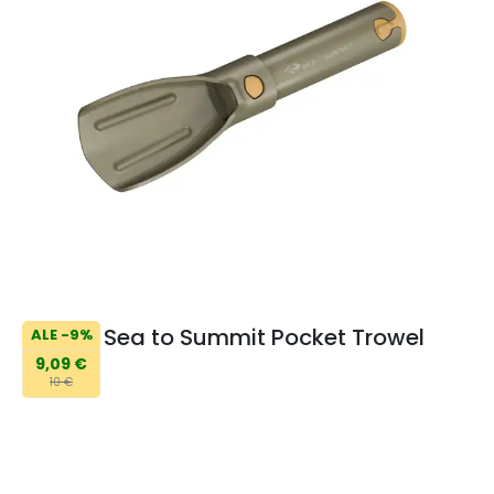
Sea to Summit Pocket Trowel
ALE -9%
9,09 €
10 €