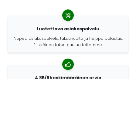
Luotettava asiakaspalvelu
Nopea asiakaspalvelu, takuuhuolto ja helppo palautus.
Elinikäinen takuu puutuotteillemme.
4,85/5 keskimääräinen arvio
Yli 7400 arvostelua asiakkailta ympäri maailmaa.
Asiakkaistamme 98% suosittelee meitä.
Räätälöidyt tilaukset