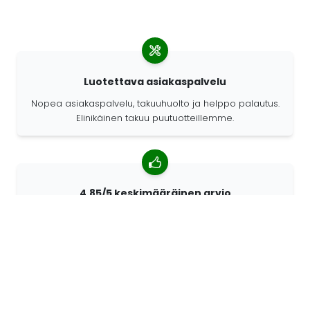
Luotettava asiakaspalvelu
Nopea asiakaspalvelu, takuuhuolto ja helppo palautus.
Elinikäinen takuu puutuotteillemme.
4,85/5 keskimääräinen arvio
Yli 7400 arvostelua asiakkailta ympäri maailmaa.
Asiakkaistamme 98% suosittelee meitä.
Räätälöidyt tilaukset