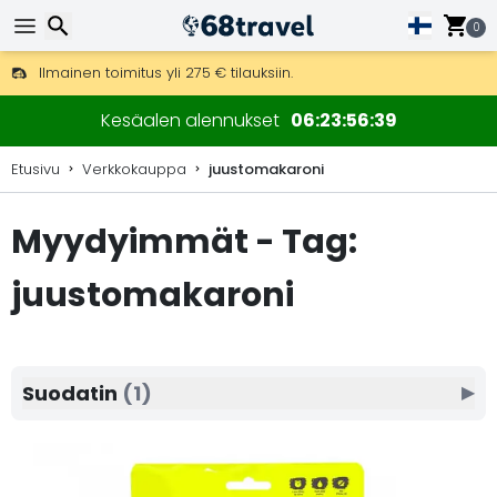
0
Ilmainen toimitus yli 275 € tilauksiin.
Mahdollisuus lähettää DHL Express -lähetyksenä (toimitus 24 tunni
Etsi
30 päivää palautukseen, 90 päivää puukarttoihin ja koristeisiin.
Kesäalen alennukset
06
23
56
39
Etusivu
Verkkokauppa
juustomakaroni
Myydyimmät - Tag:
Etsi
juustomakaroni
Suodatin
(1)
▶