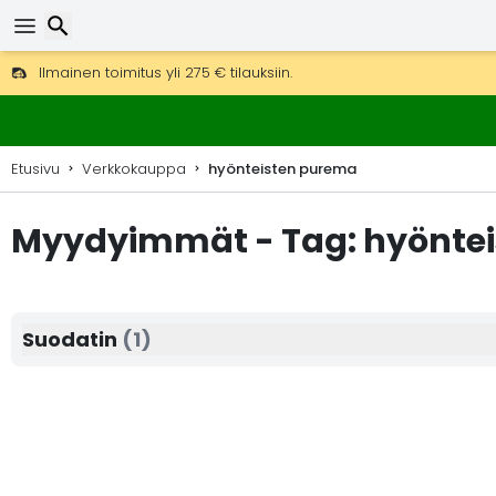
Ilmainen toimitus yli 275 € tilauksiin.
Mahdollisuus lähettää DHL Express -lähetyksenä (toimitus 24 tunni
Etsi
30 päivää palautukseen, 90 päivää puukarttoihin ja koristeisiin.
Etusivu
Verkkokauppa
hyönteisten purema
Myydyimmät - Tag: hyönte
Suodatin
(1)