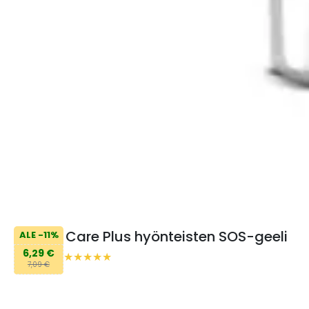
Care Plus hyönteisten SOS-geeli
ALE -11%
6,29 €
7,09 €