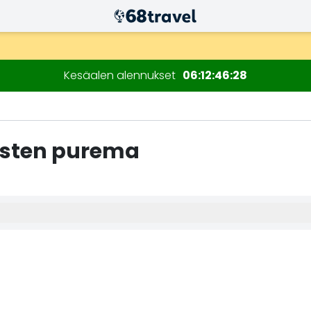
n kuluessa)
Kesäalen alennukset
06
12
46
27
isten purema
Etsi