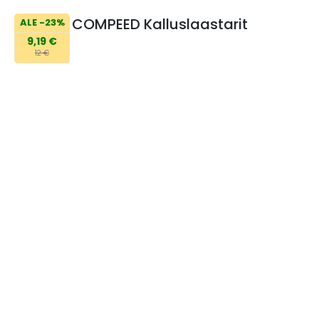
COMPEED Kalluslaastarit
ALE -23%
9,19 €
12 €