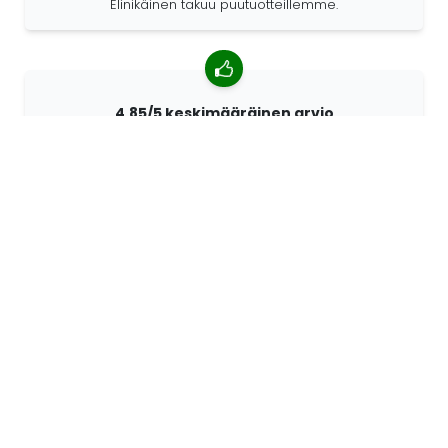
Elinikäinen takuu puutuotteillemme.
4,85/5 keskimääräinen arvio
Yli 7400 arvostelua asiakkailta ympäri maailmaa.
Asiakkaistamme 98% suosittelee meitä.
Räätälöidyt tilaukset
68travel on alkuperäisvalmistaja. Sen ansiosta
pystymme valmistamaan yksilöllisiä tuotteita nopeasti
ja toiveidesi mukaan.