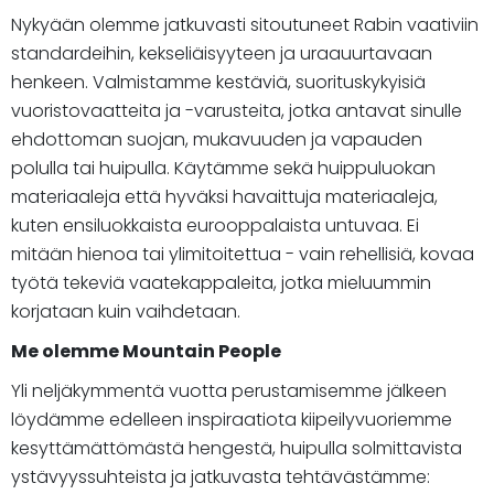
Nykyään olemme jatkuvasti sitoutuneet Rabin vaativiin
standardeihin, kekseliäisyyteen ja uraauurtavaan
henkeen. Valmistamme kestäviä, suorituskykyisiä
vuoristovaatteita ja -varusteita, jotka antavat sinulle
ehdottoman suojan, mukavuuden ja vapauden
polulla tai huipulla. Käytämme sekä huippuluokan
materiaaleja että hyväksi havaittuja materiaaleja,
kuten ensiluokkaista eurooppalaista untuvaa. Ei
mitään hienoa tai ylimitoitettua - vain rehellisiä, kovaa
työtä tekeviä vaatekappaleita, jotka mieluummin
korjataan kuin vaihdetaan.
Me olemme Mountain People
Yli neljäkymmentä vuotta perustamisemme jälkeen
löydämme edelleen inspiraatiota kiipeilyvuoriemme
kesyttämättömästä hengestä, huipulla solmittavista
ystävyyssuhteista ja jatkuvasta tehtävästämme: