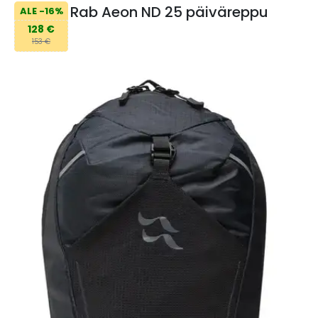
Rab Aeon ND 25 päiväreppu
ALE -16%
128 €
153 €