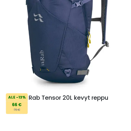
Rab Tensor 20L kevyt reppu
ALE -13%
66 €
76 €