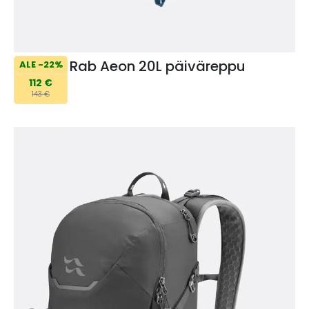
Rab Aeon 20L päiväreppu
ALE -22%
112 €
143 €