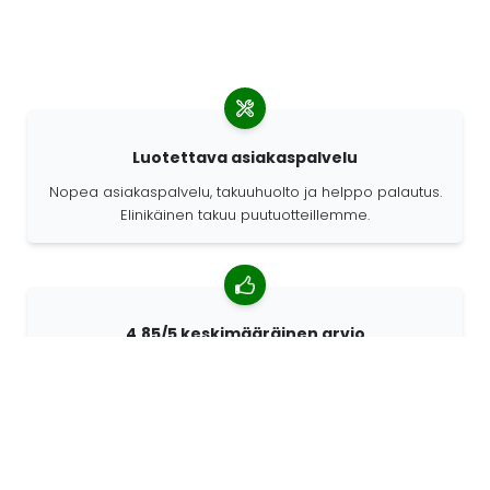
Luotettava asiakaspalvelu
Nopea asiakaspalvelu, takuuhuolto ja helppo palautus.
Elinikäinen takuu puutuotteillemme.
4,85/5 keskimääräinen arvio
Yli 7400 arvostelua asiakkailta ympäri maailmaa.
Asiakkaistamme 98% suosittelee meitä.