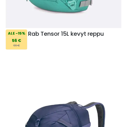
Rab Tensor 15L kevyt reppu
ALE -15%
56 €
66 €