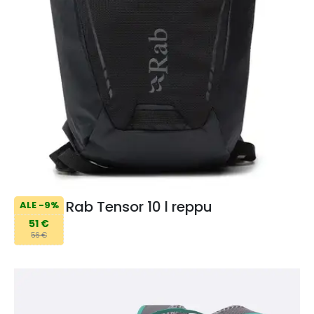
Rab Tensor 10 l reppu
ALE -9%
51 €
56 €