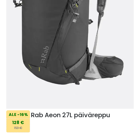
Rab Aeon 27L päiväreppu
ALE -16%
128 €
153 €