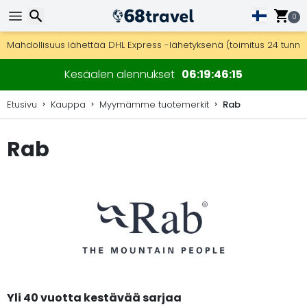
0
Ilmainen toimitus yli 275 € tilauksiin.
Mahdollisuus lähettää DHL Express -lähetyksenä (toimitus 24 tunni
30 päivää palautukseen, 90 päivää puukarttoihin ja koristeisiin.
Etsi
Kesäalen alennukset
06
19
46
14
Etusivu
Kauppa
Myymämme tuotemerkit
Rab
Rab
Etsi
Yli 40 vuotta kestävää sarjaa