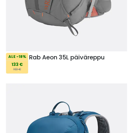
Rab Aeon 35L päiväreppu
ALE -18%
133 €
163 €