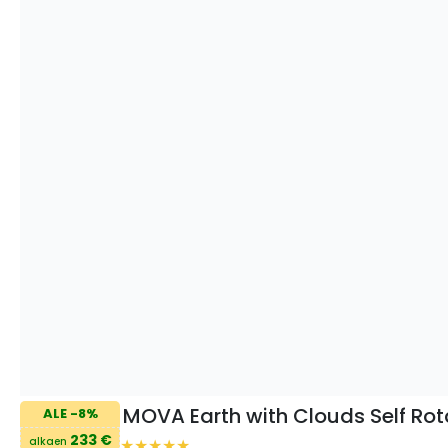
MOVA Earth with Clouds Self Rot
ALE -8%
233 €
alkaen