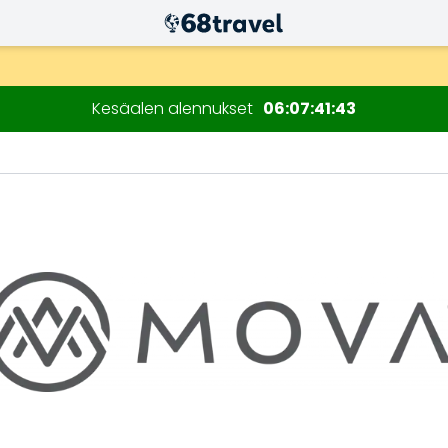
n kuluessa)
Kesäalen alennukset
06
07
41
41
Etsi