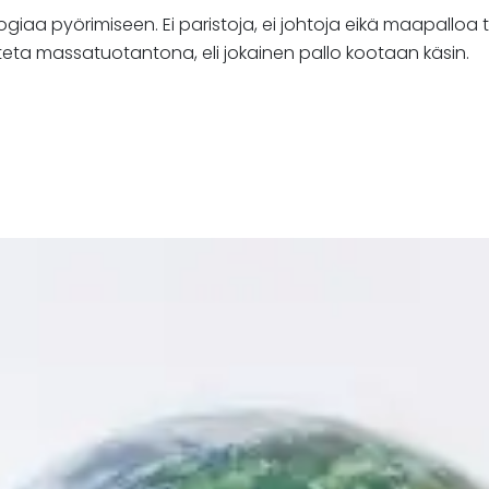
aa pyörimiseen. Ei paristoja, ei johtoja eikä maapalloa ta
teta massatuotantona, eli jokainen pallo kootaan käsin.