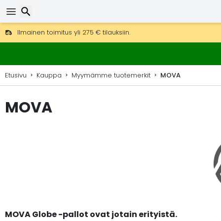
Ilmainen toimitus yli 275 € tilauksiin.
Mahdollisuus lähettää DHL Express -lähetyksenä (toimitus 24 tunni
30 päivää palautukseen, 90 päivää puukarttoihin ja koristeisiin.
Etsi
Etusivu
Kauppa
Myymämme tuotemerkit
MOVA
MOVA
MOVA Globe -pallot ovat jotain erityistä.