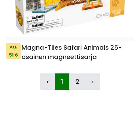
Magna-Tiles Safari Animals 25-
ALE
51 €
osainen magneettisarja
‹
1
2
›