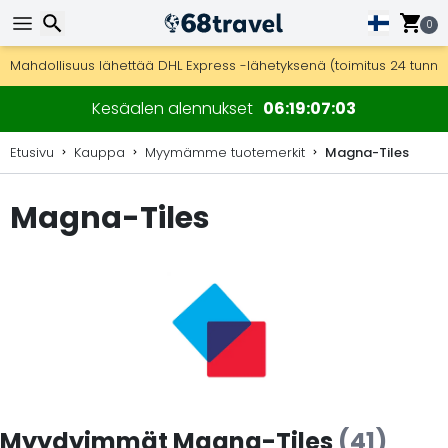
0
Ilmainen toimitus yli 275 € tilauksiin.
Mahdollisuus lähettää DHL Express -lähetyksenä (toimitus 24 tunni
30 päivää palautukseen, 90 päivää puukarttoihin ja koristeisiin.
Etsi
Kesäalen alennukset
06
19
07
01
Etusivu
Kauppa
Myymämme tuotemerkit
Magna-Tiles
Magna-Tiles
Etsi
Myydyimmät Magna-Tiles
(41)