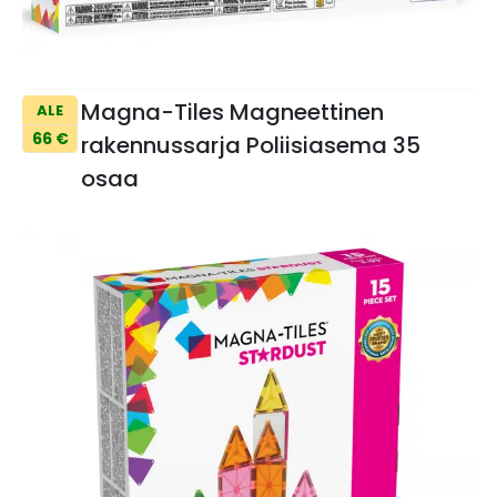
Magna-Tiles Magneettinen
ALE
66 €
rakennussarja Poliisiasema 35
osaa