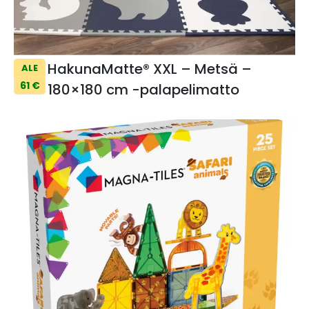
HakunaMatte® XXL – Metsä –
ALE
61 €
180×180 cm -palapelimatto