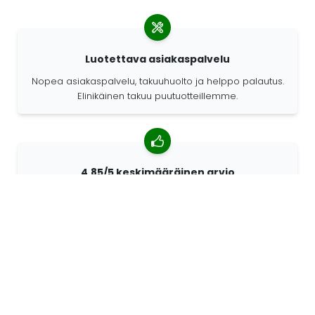
Luotettava asiakaspalvelu
Nopea asiakaspalvelu, takuuhuolto ja helppo palautus.
Elinikäinen takuu puutuotteillemme.
4,85/5 keskimääräinen arvio
Yli 7400 arvostelua asiakkailta ympäri maailmaa.
Asiakkaistamme 98% suosittelee meitä.
Räätälöidyt tilaukset
68travel on alkuperäisvalmistaja. Sen ansiosta