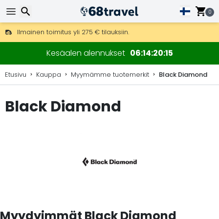
0
Ilmainen toimitus yli 275 € tilauksiin.
Mahdollisuus lähettää DHL Express -lähetyksenä (toimitus 24 tunni
Etsi
30 päivää palautukseen, 90 päivää puukarttoihin ja koristeisiin.
Kesäalen alennukset
06
14
20
15
Etusivu
Kauppa
Myymämme tuotemerkit
Black Diamond
Black Diamond
Etsi
Myydyimmät Black Diamond