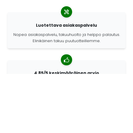
Luotettava asiakaspalvelu
Nopea asiakaspalvelu, takuuhuolto ja helppo palautus.
Elinikäinen takuu puutuotteillemme.
4,85/5 keskimääräinen arvio
Yli 7400 arvostelua asiakkailta ympäri maailmaa.
Asiakkaistamme 98% suosittelee meitä.
Räätälöidyt tilaukset
68travel on alkuperäisvalmistaja. Sen ansiosta