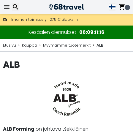
0
Ilmainen toimitus yli 275 € tilauksiin.
Mahdollisuus lähettää DHL Express -lähetyksenä (toimitus 24 tunni
Etsi
30 päivää palautukseen, 90 päivää puukarttoihin ja koristeisiin.
Kesäalen alennukset
06
09
11
15
Etusivu
Kauppa
Myymämme tuotemerkit
ALB
ALB
Etsi
ALB Forming
on johtava tšekkiläinen