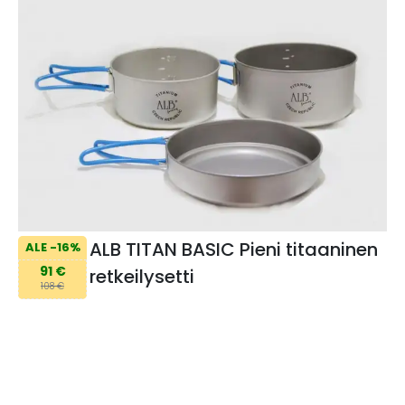
ALB TITAN BASIC Pieni titaaninen
ALE -16%
91 €
retkeilysetti
108 €