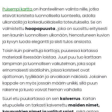
Puisempi kartta
on ihanteellinen valinta niille, jotka
etsivät koristeita luonnollisella luonteella, aidolla
ulkonäöllä ja korkealuokkaisella toteutuksella. Se on
valmistettu
haapapuusta
, joka on suosittu erityisesti
sen kauniin luonnollisen ulkonäön, hienostuneen kuvion
ja kyvyn luoda elegantti ja siisti tulos ansiosta.
Toisin kuin painettuja karttoja, puusessa kartassa
materiaali itsessään loistaa. Juuri puu tuo karttaan
lämpimän ja luonnollisen vaikutelman, joka sopii
erinomaisesti sisätiloihin, joissa koristeet ovat
ajattoman, tyylikkään ja arvokkaan näköisiä. Jokainen
kappale on myös jossain määrin uniikki, sillä puun
rakenne ja kuvio voivat hieman vaihdella.
Suuri etu puukartassa on sen
kaiverrus
. Kartan
etupuolelle on tarkasti kaiverrettu
maiden nimet,
kaupunkien nimet ja valitut rajat
, mikä antaa