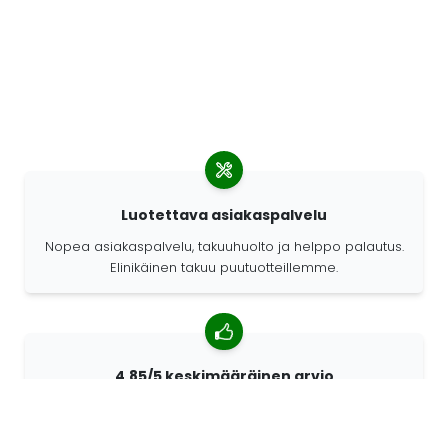
Luotettava asiakaspalvelu
Nopea asiakaspalvelu, takuuhuolto ja helppo palautus.
Elinikäinen takuu puutuotteillemme.
4,85/5 keskimääräinen arvio
Yli 7400 arvostelua asiakkailta ympäri maailmaa.
Asiakkaistamme 98% suosittelee meitä.