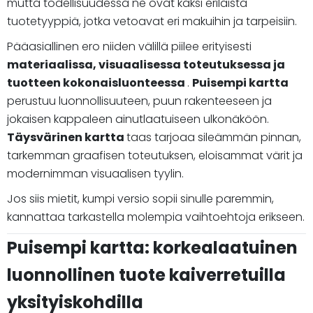
mutta todellisuudessa ne ovat kaksi erilaista
tuotetyyppiä, jotka vetoavat eri makuihin ja tarpeisiin.
Pääasiallinen ero niiden välillä piilee erityisesti
materiaalissa, visuaalisessa toteutuksessa ja
tuotteen kokonaisluonteessa
.
Puisempi kartta
perustuu luonnollisuuteen, puun rakenteeseen ja
jokaisen kappaleen ainutlaatuiseen ulkonäköön.
Täysvärinen kartta
taas tarjoaa sileämmän pinnan,
tarkemman graafisen toteutuksen, eloisammat värit ja
modernimman visuaalisen tyylin.
Jos siis mietit, kumpi versio sopii sinulle paremmin,
kannattaa tarkastella molempia vaihtoehtoja erikseen.
Puisempi kartta: korkealaatuinen
luonnollinen tuote kaiverretuilla
yksityiskohdilla