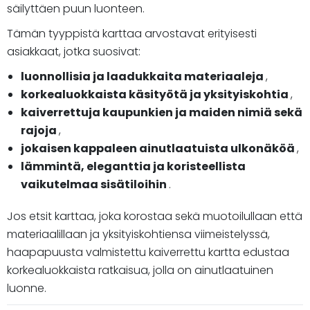
säilyttäen puun luonteen.
Tämän tyyppistä karttaa arvostavat erityisesti
asiakkaat, jotka suosivat:
luonnollisia ja laadukkaita materiaaleja
,
korkealuokkaista käsityötä ja yksityiskohtia
,
kaiverrettuja kaupunkien ja maiden nimiä sekä
rajoja
,
jokaisen kappaleen ainutlaatuista ulkonäköä
,
lämmintä, eleganttia ja koristeellista
vaikutelmaa sisätiloihin
.
Jos etsit karttaa, joka korostaa sekä muotoilullaan että
materiaalillaan ja yksityiskohtiensa viimeistelyssä,
haapapuusta valmistettu kaiverrettu kartta edustaa
korkealuokkaista ratkaisua, jolla on ainutlaatuinen
luonne.