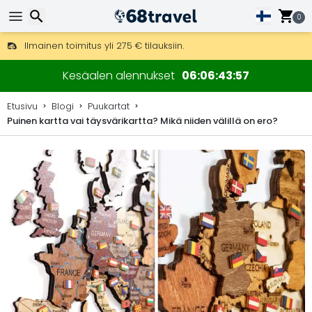
0
Ilmainen toimitus yli 275 € tilauksiin.
Mahdollisuus lähettää DHL Express -lähetyksenä (toimitus 24 tunni
Etsi
30 päivää palautukseen, 90 päivää puukarttoihin ja koristeisiin.
Kesäalen alennukset
06
06
43
57
Etusivu
Blogi
Puukartat
Puinen kartta vai täysvärikartta? Mikä niiden välillä on ero?
Etsi