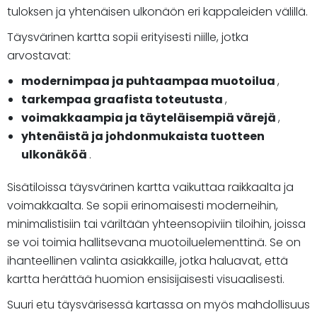
tuloksen ja yhtenäisen ulkonäön eri kappaleiden välillä.
Täysvärinen kartta sopii erityisesti niille, jotka
arvostavat:
modernimpaa ja puhtaampaa muotoilua
,
tarkempaa graafista toteutusta
,
voimakkaampia ja täyteläisempiä värejä
,
yhtenäistä ja johdonmukaista tuotteen
ulkonäköä
.
Sisätiloissa täysvärinen kartta vaikuttaa raikkaalta ja
voimakkaalta. Se sopii erinomaisesti moderneihin,
minimalistisiin tai väriltään yhteensopiviin tiloihin, joissa
se voi toimia hallitsevana muotoiluelementtinä. Se on
ihanteellinen valinta asiakkaille, jotka haluavat, että
kartta herättää huomion ensisijaisesti visuaalisesti.
Suuri etu täysvärisessä kartassa on myös mahdollisuus