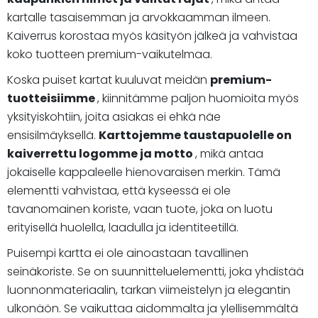
kartalle tasaisemman ja arvokkaamman ilmeen.
Kaiverrus korostaa myös käsityön jälkeä ja vahvistaa
koko tuotteen premium-vaikutelmaa.
Koska puiset kartat kuuluvat meidän
premium-
tuotteisiimme
, kiinnitämme paljon huomioita myös
yksityiskohtiin, joita asiakas ei ehkä näe
ensisilmäyksellä.
Karttojemme taustapuolelle on
kaiverrettu logomme ja
motto
, mikä antaa
jokaiselle kappaleelle hienovaraisen merkin. Tämä
elementti vahvistaa, että kyseessä ei ole
tavanomainen koriste, vaan tuote, joka on luotu
erityisellä huolella, laadulla ja identiteetillä.
Puisempi kartta ei ole ainoastaan tavallinen
seinäkoriste. Se on suunnitteluelementti, joka yhdistää
luonnonmateriaalin, tarkan viimeistelyn ja elegantin
ulkonäön. Se vaikuttaa aidommalta ja ylellisemmältä