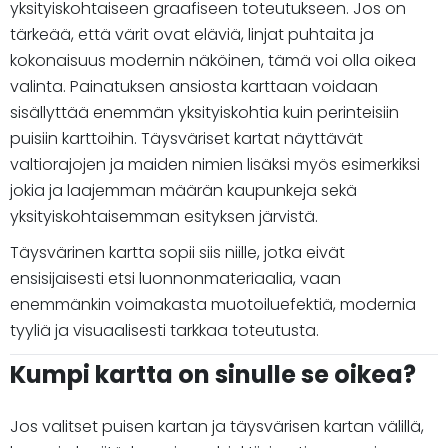
yksityiskohtaiseen graafiseen toteutukseen. Jos on
tärkeää, että värit ovat eläviä, linjat puhtaita ja
kokonaisuus modernin näköinen, tämä voi olla oikea
valinta. Painatuksen ansiosta karttaan voidaan
sisällyttää enemmän yksityiskohtia kuin perinteisiin
puisiin karttoihin. Täysväriset kartat näyttävät
valtiorajojen ja maiden nimien lisäksi myös esimerkiksi
jokia ja laajemman määrän kaupunkeja sekä
yksityiskohtaisemman esityksen järvistä.
Täysvärinen kartta sopii siis niille, jotka eivät
ensisijaisesti etsi luonnonmateriaalia, vaan
enemmänkin voimakasta muotoiluefektiä, modernia
tyyliä ja visuaalisesti tarkkaa toteutusta.
Kumpi kartta on sinulle se oikea?
Jos valitset puisen kartan ja täysvärisen kartan välillä,