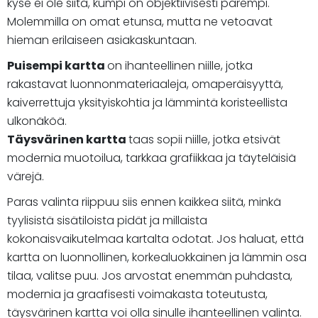
kyse ei ole siitä, kumpi on objektiivisesti parempi.
Molemmilla on omat etunsa, mutta ne vetoavat
hieman erilaiseen asiakaskuntaan.
Puisempi kartta
on ihanteellinen niille, jotka
rakastavat luonnonmateriaaleja, omaperäisyyttä,
kaiverrettuja yksityiskohtia ja lämmintä koristeellista
ulkonäköä.
Täysvärinen kartta
taas sopii niille, jotka etsivät
modernia muotoilua, tarkkaa grafiikkaa ja täyteläisiä
värejä.
Paras valinta riippuu siis ennen kaikkea siitä, minkä
tyylisistä sisätiloista pidät ja millaista
kokonaisvaikutelmaa kartalta odotat. Jos haluat, että
kartta on luonnollinen, korkealuokkainen ja lämmin osa
tilaa, valitse puu. Jos arvostat enemmän puhdasta,
modernia ja graafisesti voimakasta toteutusta,
täysvärinen kartta voi olla sinulle ihanteellinen valinta.